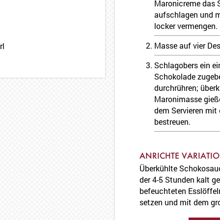
Maronicreme das 
aufschlagen und m
locker vermengen.
Masse auf vier Des
rl
Schlagobers ein e
Schokolade zugebe
durchrühren; überk
Maronimasse gießen
dem Servieren mit 
bestreuen.
ANRICHTE VARIATI
Überkühlte Schokosauce 
der 4-5 Stunden kalt g
befeuchteten Esslöffe
setzen und mit dem gro