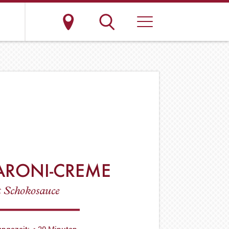
ARONI-CREME
t Schokosauce
ungszeit: < 30 Minuten