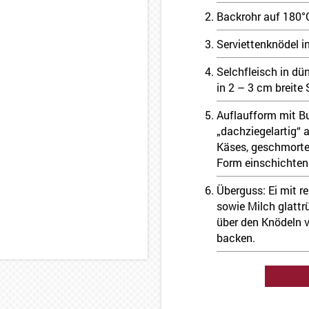
Backrohr auf 180°C
Serviettenknödel 
Selchfleisch in d
in 2 – 3 cm breite 
Auflaufform mit Bu
„dachziegelartig“ 
Käses, geschmorte
Form einschichten
Überguss: Ei mit r
sowie Milch glattr
über den Knödeln v
backen.