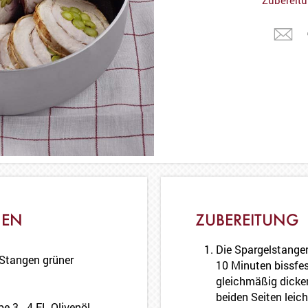
NEN
ZUBEREITUNG
Die Spargelstange
 Stangen grüner
10 Minuten bissfes
gleichmäßig dicke
beiden Seiten leich
e 3 - 4 EL Olivenöl