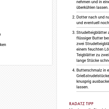
nehmen und in ein
überkühlen lassen.
Dotter nach und n
und eventuell noc
Strudelteigblätter
n
flüssiger Butter b
zwei Strudelteigblä
cken
einem feuchten Löf
Teigblätter zu zwei
lange Stücke schn
Butterschmalz in e
Grießstrudelstücke
knusprig ausbacke
lassen.
RADATZ TIPP