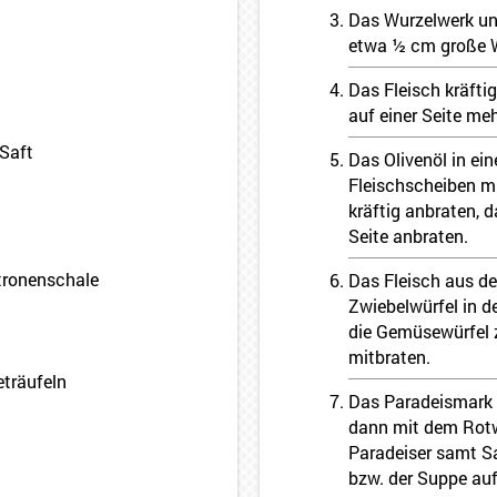
Das Wurzelwerk und
etwa ½ cm große W
Das Fleisch kräftig
auf einer Seite meh
 Saft
Das Olivenöl in ei
Fleischscheiben mi
kräftig anbraten, 
Seite anbraten.
tronenschale
Das Fleisch aus d
Zwiebelwürfel in 
die Gemüsewürfel 
mitbraten.
eträufeln
Das Paradeismark z
dann mit dem Rotw
Paradeiser samt S
bzw. der Suppe au