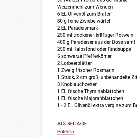
Weizenmehl zum Wenden
6 EL Olivenöl zum Braten
80 g feine Zwiebelwürfel
2 EL Paradeismark
250 ml trockener, kräftiger Rotwein
400 g Paradeiser aus der Dose samt
250 ml Kalbsfond oder Rindsuppe
5 schwarze Pfefferkörner
2 Lorbeerblätter
1 Zweig frischer Rosmarin
1 Stück, 2 cm groß, unbehandelte Zi
3 Knoblauchzehen
1 EL frische Thyminablättchen
1 EL frische Majoranblättchen
1 - 2 EL Olivenöl extra vergine zum B
ALS BEILAGE
Polenta