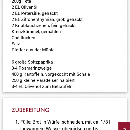
200g Feta
2 EL Olivenöl
2 EL Petersilie, gehackt
2 EL Zitronenthymian, grob gehackt
2 Knoblauchzehen, fein gehackt
Kreuzkümmel, gemahlen
Chiliflocken
Salz
Pfeffer aus der Mühle
6 große Spitzpaprika
3-4 Rosmarinzweige
400 g Kartoffeln, vorgekocht mit Schale
250 g kleine Paradeiser, halbiert
3-4 EL Olivenöl zum Beträufeln
ZUBEREITUNG
Fülle: Brot in Würfel schneiden, mit ca. 1/8 l
lauwarmem Wasser übergießen und 5