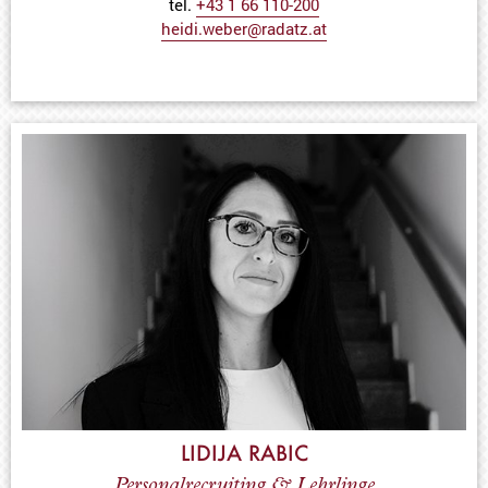
tel.
+43 1 66 110-200
heidi.weber@radatz.at
LIDIJA RABIC
Personalrecruiting & Lehrlinge