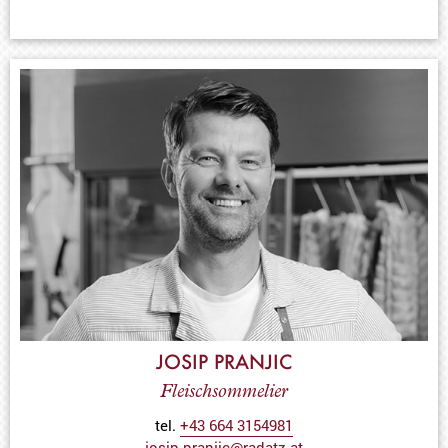
JOSIP PRANJIC
Fleischsommelier
tel.
+43 664 3154981
josip.pranjic@radatz.at