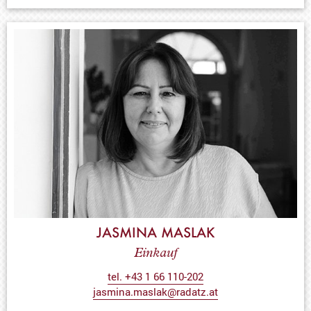
JASMINA MASLAK
Einkauf
tel. +43 1 66 110-202
jasmina.maslak@radatz.at